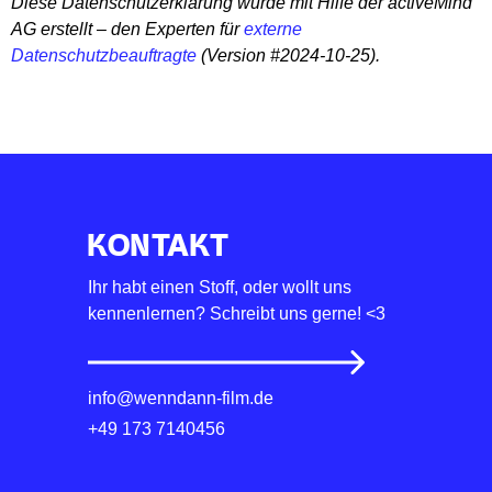
Diese Datenschutzerklärung wurde mit Hilfe der activeMind
AG erstellt – den Experten für
externe
Datenschutzbeauftragte
(Version #2024-10-25).
KONTAKT
Ihr habt einen Stoff, oder wollt uns
kennenlernen? Schreibt uns gerne! <3
info@wenndann-film.de
+49 173 7140456