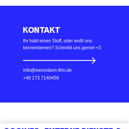
KONTAKT
Ihr habt einen Stoff, oder wollt uns
kennenlernen? Schreibt uns gerne! <3
info@wenndann-film.de
+49 173 7140456